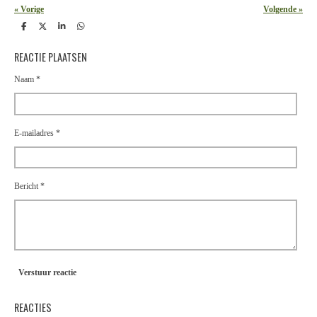
«
Vorige
Volgende
»
D
D
S
D
e
e
h
e
l
e
a
l
REACTIE PLAATSEN
e
l
r
e
n
e
n
Naam *
E-mailadres *
Bericht *
Verstuur reactie
REACTIES