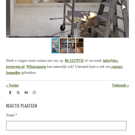
Heeft u vragen neem contact met ons op:
06-51579711
of via email:
info@drs-
projecten.nl
.
Whatsappen
kan natuurlijk ook! Uiteraard kunt u ook ons
contact
formulier
gebruiken.
«
Vorige
Volgende
»
D
D
S
D
e
e
h
e
l
e
a
l
REACTIE PLAATSEN
e
l
r
e
n
e
n
Naam *