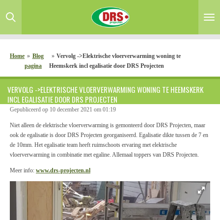
Ga
direct
naar
de
hoofdinhoud
Home
»
Blog
»
Vervolg ->Elektrische vloerverwarming woning te
pagina
Heemskerk incl egalisatie door DRS Projecten
VERVOLG ->ELEKTRISCHE VLOERVERWARMING WONING TE HEEMSKERK
INCL EGALISATIE DOOR DRS PROJECTEN
Gepubliceerd op 10 december 2021 om 01:19
Niet alleen de elektrische vloerverwarming is gemonteerd door DRS Projecten, maar
ook de egalisatie is door DRS Projecten georganiseerd. Egalisatie dikte tussen de 7 en
de 10mm. Het egalisatie team heeft ruimschoots ervaring met elektrische
vloerverwarming in combinatie met egaline. Allemaal toppers van DRS Projecten.
Meer info:
www.drs-projecten.nl