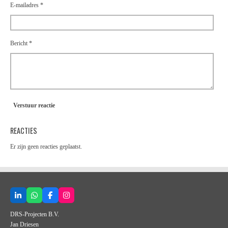
E-mailadres *
Bericht *
Verstuur reactie
REACTIES
Er zijn geen reacties geplaatst.
L
W
F
I
i
h
a
n
n
a
c
s
DRS-Projecten B.V.
k
t
e
t
Jan Driesen
e
s
b
a