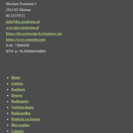
d
A
o
g
Maclaine Pontstraat 3
I
p
o
r
1814 HJ Alkmaar
n
p
k
a
m
06-51579711
info@drs-projecten.nl
www.drs-projecten.nl
https://drs-projecten-bv.business.site
https://www.youtube.com
KvK: 73846198
BTW nr: NL859684544B01
Home
Gasloos
Kozijnen
Deuren
Badkamers
Verbouwingen
Dakkapellen
Keukens en kasten
Blog pagina
Contact