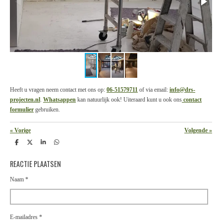
Heeft u vragen neem contact met ons op:
06-51579711
of via email:
info@drs-
projecten.nl
.
Whatsappen
kan natuurlijk ook! Uiteraard kunt u ook ons
contact
formulier
gebruiken.
«
Vorige
Volgende
»
D
D
S
D
e
e
h
e
l
e
a
l
REACTIE PLAATSEN
e
l
r
e
n
e
n
Naam *
E-mailadres *