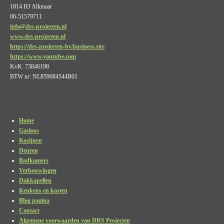
I
p
o
r
1814 HJ Alkmaar
n
p
k
a
m
06-51579711
info@drs-projecten.nl
www.drs-projecten.nl
https://drs-projecten-bv.business.site
https://www.youtube.com
KvK: 73846198
BTW nr: NL859684544B01
Home
Gasloos
Kozijnen
Deuren
Badkamers
Verbouwingen
Dakkapellen
Keukens en kasten
Blog pagina
Contact
Algemene voorwaarden van DRS Projecten