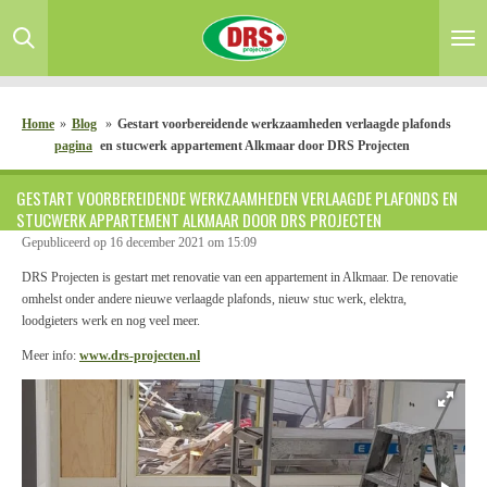
Ga
direct
naar
de
hoofdinhoud
Home
»
Blog
»
Gestart voorbereidende werkzaamheden verlaagde plafonds
pagina
en stucwerk appartement Alkmaar door DRS Projecten
GESTART VOORBEREIDENDE WERKZAAMHEDEN VERLAAGDE PLAFONDS EN
STUCWERK APPARTEMENT ALKMAAR DOOR DRS PROJECTEN
Gepubliceerd op 16 december 2021 om 15:09
DRS Projecten is gestart met renovatie van een appartement in Alkmaar. De renovatie
omhelst onder andere nieuwe verlaagde plafonds, nieuw stuc werk, elektra,
loodgieters werk en nog veel meer.
Meer info:
www.drs-projecten.nl