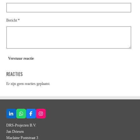
Bericht *
Verstuur reactie
REACTIES
Er zijn geen reacties geplaatst.
L
W
F
I
i
h
a
n
n
a
c
s
DRS-Projecten B.V.
k
t
e
t
Jan Driesen
e
s
b
a
d
A
o
g
Maclaine Pontstraat 3